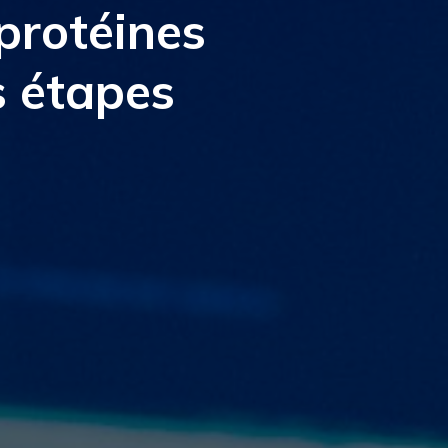
protéines
s étapes