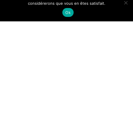
considérerons que vous en êtes satisfait.
Ok
-
Fred
11 janvier 2016
Comment faire un site
facilement ?